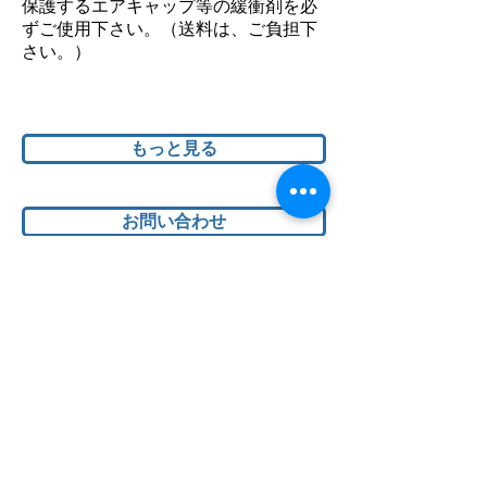
保護するエアキャップ等の緩衝剤を必
ずご使用下さい。（送料は、ご負担下
さい。）
もっと見る
お問い合わせ
修理の保証について
オーバーホール、修理は、カメラの
お渡し日から半年間は、 修理箇所に
関しまして無料で再修理をお受けい
たします。 次の場合は、期間内でも
保証の対象とはなりません。ご了承
下さい。