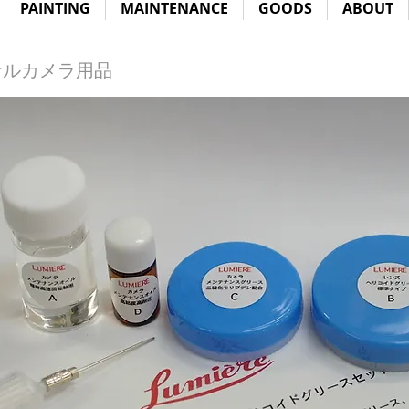
PAINTING
MAINTENANCE
GOODS
ABOUT
ナルカメラ用品