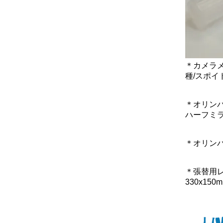
＊カメラ
種/スポイ
＊オリンパス
ハーフミラ
＊オリンパス
＊張替用
330x150