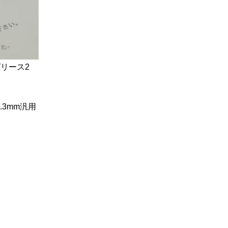
リース2
1.3mm汎用
し