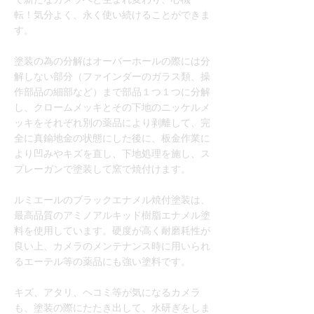
転！気分よく、永く使い続けることができま
す。
塗装の為の分解はオーバーホールの際には分
解しない部分（ファインダーのガラス類、操
作部品の細部など）まで部品１つ１つに分解
し、クロームメッキとその下地のニッケルメ
ッキをそれぞれ別の薬品により剥離して、完
全に真鍮地金の状態にした後に、板金作業に
より凹みやキズを直し、下地処理を施し、ス
プレーガンで塗装して窯で焼付けます。
ルミエールのブラックエナメル焼付塗装は、
最高品質のアミノアルキッド樹脂エナメル塗
料を使用しています。硬度が高く耐磨耗性が
良い上、カメラのメンテナンス時に用いられ
るエーテル等の薬品にも強い塗料です。
キズ、アタリ、ヘコミ等が気になるカメラ
も、塗装の際にたたき出して、水研ぎをしま