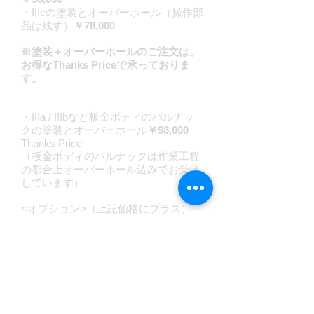
・IIIcの塗装とオーバーホール（操作部
品は残す）
￥78,000
※塗装＋オーバーホールのご注文は、
お得なThanks Priceで承っておりま
す。
・IIIa / IIIbなど板金ボディのバルナッ
クの塗装とオーバーホール
￥98,000
Thanks Price
（板金ボディのバルナックは作業工程
の都合上オーバーホール込みでお受け
しています）
<オプション>（上記価格にプラス）
・幕交換 両幕交換 ￥20,000 ／
片幕交換 ￥10,000
・革張替 ￥10,000
・アイレットの塗装 ￥8,000（クロ
ームメッキを剥がすために革張替が前
提です）